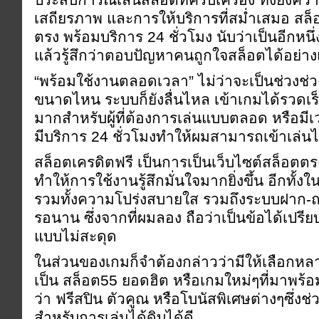
เสถียรภาพ และการให้บริการที่สม่ำเสมอ สล็อ
ตรง พร้อมบริการ 24 ชั่วโมง นับว่าเป็นอีกหนึ
แล้วรู้สึกว่าตอบปัญหาคนถูกใจสล็อตได้อย่างแ
“พร้อมใช้งานตลอดเวลา” ไม่ว่าจะเป็นช่วงช่ว
ขนาดไหน ระบบก็ยังลื่นไหล เข้าเกมได้รวดเร็ว 
มากสำหรับผู้ที่ต้องการเล่นแบบตลอด หรือมี
มีบริการ 24 ชั่วโมงทำให้ผมสามารถเข้าเล่นได
สล็อตเครดิตฟรี เป็นการเป็นเว็บไซต์สล็อตตรง 
ทำให้การใช้งานรู้สึกมั่นใจมากยิ่งขึ้น อีกทั
รวมทั้งความโปร่งสบายใส รวมถึงระบบฝาก-ถอน
รอนาน ซึ่งจากที่ผมลอง ถือว่าเป็นข้อได้เปรียบ
แบบไม่สะดุด
ในส่วนของเกมก็จำต้องกล่าวว่ามีให้เลือกห
เป็น สล็อต55 ยอดฮิต หรือเกมใหม่ๆที่มาพร้อม
ว่า ฟรีสปิน ตัวคูณ หรือโบนัสพิเศษต่างๆซึ่งช
สำหรับการเล่นได้ดิบได้ดี