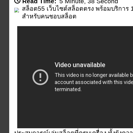
Read Time:
5 Minute, 38 Second
สล็อต55 เว็บไซต์สล็อตตรง พร้อมบริการ 1 ว
สำหรับคนชอบสล็อต
ประสบการณ์เล่นสล็อตที่ครบเครื่อง ทั้งยัง