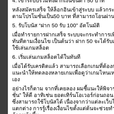
4. เข้าระบบรวมทั้งฝากเงินขั้นต่ำ 50 บาท
หลังสมัครเสร็จ ให้ล็อกอินเข้าสู่ระบบ แล้วก
ตามโปรโมชั่นเป็น50 บาท ที่สามารถโอนผ่านช่
5. รับโบนัส “ฝาก 50 รับ 100” อัตโนมัติ
เมื่อทำรายการฝากเสร็จ ระบบจะกระทำการเพิ
ทันทีตามเงื่อนไข เป็นต้นว่า ฝาก 50 จะได้รับเ
ใช้เล่นเกมสล็อต
6. เริ่มเล่นเกมสล็อตได้ในทันที
เมื่อได้รับเครดิตแล้ว สามารถเลือกเกมที่ต้
แนะนำให้ทดลองหลายเกมเพื่อดูว่าเกมไหนเ
เอง
อย่างไรก็ตาม จากที่เคยลอง ผมชี้แนะให้พิจ
ชั่น” ให้ดี อาทิเช่น ยอดเทิร์นโอเวอร์ก่อนถ
ซึ่งสามารถใช้โบนัสได้ เนื่องจากว่าแต่ละเว
แตกต่าง การรู้เรื่องเงื่อนไขตั้งแต่ต้นจะช่ว