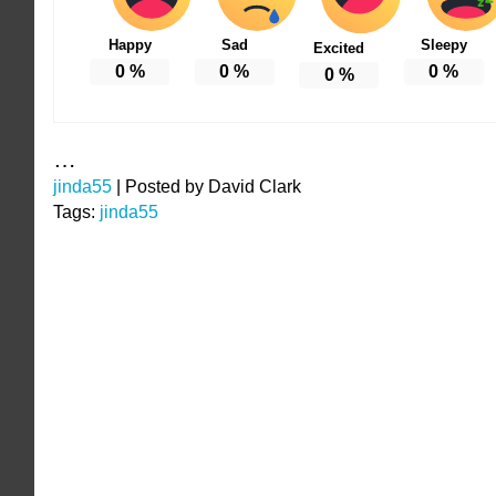
Happy
Sad
Sleepy
Excited
0
%
0
%
0
%
0
%
…
jinda55
|
Posted by David Clark
Tags:
jinda55