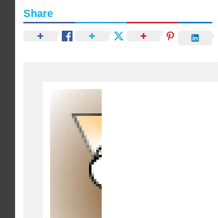
Share