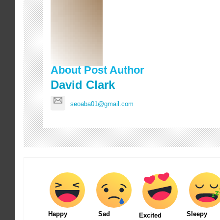
About Post Author
David Clark
seoaba01@gmail.com
Happy
Sad
Sleepy
Excited