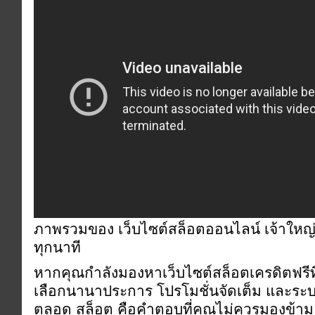
ภาพรวมของ เว็บไซต์สล็อตออนไลน์ เจ้าใหญ่ที่
ทุกนาที
หากคุณกำลังมองหาเว็บไซต์สล็อตเครดิตฟรีที่เ
เลือกนานาประการ โปรโมชั่นจัดเต็ม และระบบ
ตลอด สล็อต คือคำตอบที่คุณไม่ควรมองข้าม ที่น