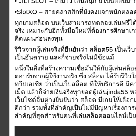
• JILI SLOT – เกมไว เล่นสนุก มีโบนัสลับม
•SlotXO – สายคลาสสิกที่ยังคงแจกหนักตลอ
ทุกเกมสล็อต บนเว็บสามารถทดลองเล่นฟรีได้ก
จริง เหมาะกับอีกทั้งมือใหม่ที่ต้องการศึกษาเก
คิดแผนก่อนลงทุน
รีวิวจากผู้เล่นจริงที่ยืนยันว่า สล็อต55 เป็น
เป็นอันตราย และก็จ่ายจริงไม่มีข้อแม้
หนึ่งในสิ่งที่สร้างความเชื่อมั่นให้กับผู้เล่นสล็อ
ตอบรับจากผู้ใช้งานจริง ซึ่ง สล็อต ได้รับรีวิวใน
ทวีปเอเชีย ว่าเป็นเว็บสล็อต ที่ให้บริการดี มี
เม็ด แล้วก็จ่ายเงินจริงทุกยอดผู้เล่นjinda55
เว็บไซต์อื่นต่างยืนยันว่า สล็อต มีเกมให้เลือ
ดีกว่า รวมทั้งที่สำคัญเป็นไม่มีปัญหาเรื่องการถ
สำคัญที่สุดสำหรับคนที่เล่นสล็อตออนไลน์เป็