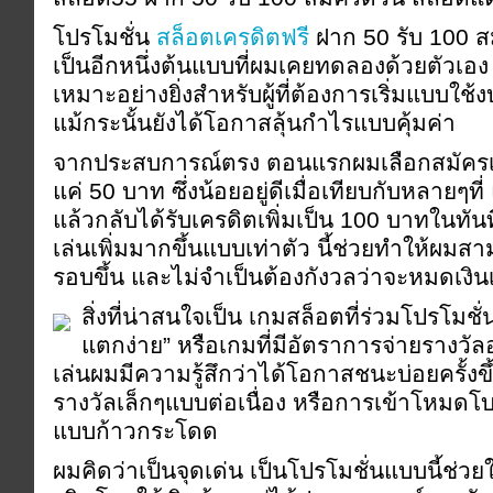
โปรโมชั่น
สล็อตเครดิตฟรี
ฝาก 50 รับ 100 ส
เป็นอีกหนึ่งต้นแบบที่ผมเคยทดลองด้วยตัวเอ
เหมาะอย่างยิ่งสำหรับผู้ที่ต้องการเริ่มแบบใ
แม้กระนั้นยังได้โอกาสลุ้นกำไรแบบคุ้มค่า
จากประสบการณ์ตรง ตอนแรกผมเลือกสมัครเพ
แค่ 50 บาท ซึ่งน้อยอยู่ดีเมื่อเทียบกับหลายๆท
แล้วกลับได้รับเครดิตเพิ่มเป็น 100 บาทในทัน
เล่นเพิ่มมากขึ้นแบบเท่าตัว นี้ช่วยทำให้ผ
รอบขึ้น และไม่จำเป็นต้องกังวลว่าจะหมดเงิน
สิ่งที่น่าสนใจเป็น เกมสล็อตที่ร่วมโปรโมช
แตกง่าย” หรือเกมที่มีอัตราการจ่ายรางวั
เล่นผมมีความรู้สึกว่าได้โอกาสชนะบ่อยครั้งขึ
รางวัลเล็กๆแบบต่อเนื่อง หรือการเข้าโหมดโบน
แบบก้าวกระโดด
ผมคิดว่าเป็นจุดเด่น เป็นโปรโมชั่นแบบนี้ช่วยให