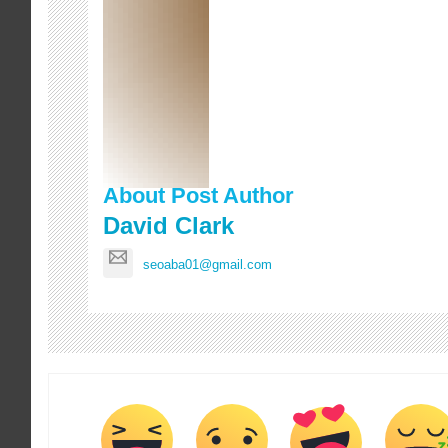
About Post Author
David Clark
seoaba01@gmail.com