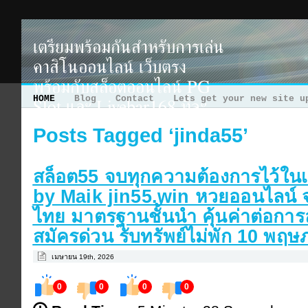
เตรียมพร้อมกันสำหรับการเล่น
คาสิโนออนไลน์ เว็บตรง
พร้อมกับสล็อตออนไลน์ PG
HOME
Blog
Contact
Lets get your new site u
Slot และ Livebar168 ที่จะ
ช่วยเพิ่มโอกาสในการได้เงิน
Posts Tagged ‘jinda55’
จริง! いまずひろし
https://hiroshi-i.net สนุกกับเว็บคาสิโนออนไลน์ เว็บ
สล็อต55 จบทุกความต้องการไว้ในเ
ตรง พร้อมกับสล็อตออนไลน์ PG Slot และ Livebar168 ที่
by Maik jin55.win หวยออนไลน์ จ
จะช่วยเพิ่มความสนุกสนานและได้รับเครดิตฟรี! 今津 寛 南
スーダン 治安
ไทย มาตรฐานชั้นนำ คุ้นค่าต่อการ
สมัครด่วน รับทรัพย์ไม่พัก 10 พฤษ
เมษายน 19th, 2026
0
0
0
0