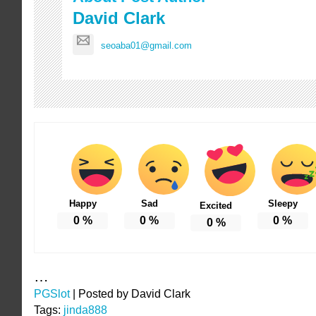
David Clark
seoaba01@gmail.com
Happy
Sad
Sleepy
Excited
0
%
0
%
0
%
0
%
…
PGSlot
|
Posted by David Clark
Tags:
jinda888