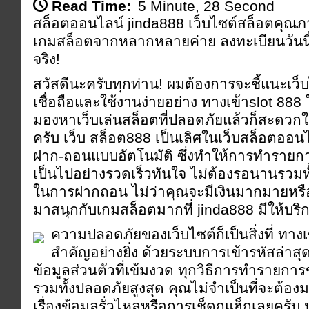
Read Time:
5 Minute, 28 Second
สล็อตออนไลน์ jinda888 เว็บไซต์สล็อตคุณ
เกมสล็อตจากหลากหลายค่าย ลงทะเบียนวันนี้ร
จริง!
สวัสดีนะครับทุกท่าน! ผมต้องการจะชี้แนะเว็บ
เชื่อถือและใช้งานง่ายอย่าง ทางเข้าslot 888 ใ
มองหาเว็บเล่นสล็อตที่ปลอดภัยแล้วก็สะดว
ครับ เว็บ สล็อต888 เป็นเลิศในเว็บสล็อตออนไ
ฝาก-ถอนแบบอัตโนมัติ ซึ่งทำให้การทำรายก
เป็นไปอย่างรวดเร็วทันใจ ไม่ต้องรอนานรวมทั้ง
ในการฝากถอน ไม่ว่าคุณจะมีเงินมากมายหรือ
มาสนุกกับเกมสล็อตมากที่ jinda888 มีให้บริก
ความปลอดภัยของเว็บไซต์ก็เป็นสิ่งที่ ทาง
สำคัญอย่างยิ่ง ด้วยระบบการเข้ารหัสล่าสุ
ข้อมูลส่วนตัวที่เข้มงวด ทุกวิธีการทำรายกา
รวมทั้งปลอดภัยสูงสุด คุณไม่จำเป็นที่จะต้อง
เรื่องข้อมูลรั่วไหลหรือการเช็ดกแฮ็กเลยครับ