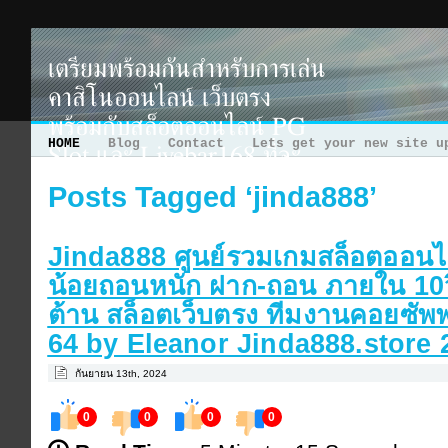
เตรียมพร้อมกันสำหรับการเล่น
คาสิโนออนไลน์ เว็บตรง
พร้อมกับสล็อตออนไลน์ PG
HOME
Blog
Contact
Lets get your new site u
Slot และ Livebar168 ที่จะ
ช่วยเพิ่มโอกาสในการได้เงิน
Posts Tagged ‘jinda888’
จริง! いまずひろし
https://hiroshi-i.net สนุกกับเว็บคาสิโนออนไลน์ เว็บ
Jinda888 ศูนย์รวมเกมสล็อตออนไ
ตรง พร้อมกับสล็อตออนไลน์ PG Slot และ Livebar168 ที่
น้อยถอนหนัก ฝาก-ถอน ภายใน 10วิโ
จะช่วยเพิ่มความสนุกสนานและได้รับเครดิตฟรี! 今津 寛 南
スーダン 治安
ต้าน สล็อตเว็บตรง ทีมงานคอยซัพ
64 by Eleanor Jinda888.store 
กันยายน 13th, 2024
0
0
0
0