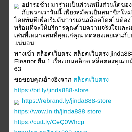
อย่ารอช้า! มาร่วมเป็นส่วนหนึ่งส่วนใดข
กับพวกเราวันนี้ เพียงสมัครเป็นสมาชิกใหม่
โดยทันทีเพื่อเริ่มต้นการเล่นสล็อตโดยไม่ต้อ
พร้อมที่จะให้บริการคุณด้วยความจริงใจแ
เล่นที่เหมาะสมที่สุดแก่คุณ ทดลองเลยเล่นกับ
แน่นอน!
ทางเข้า สล็อตเว็บตรง สล็อตเว็บตรง jinda88
Eleanor ยืน 1 เรื่องเกมสล็อต สล็อตลงทุนง
63
ขอขอบคุณอ้างอิงจาก
สล็อตเว็บตรง
https://bit.ly/jinda888-store
https://rebrand.ly/jinda888-store
https://wow.in.th/jinda888-store
https://cutt.ly/CeQ0Whcp