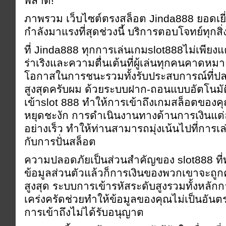
พลาด!
ภาพรวม เว็บไซต์ตรงสล็อต Jinda888 ยอดเยี่
กำลังมาแรงที่สุดช่วงนี้ บริการตอบโจทย์ทุกสิ่
ที่ Jinda888 ทุกการเล่นเกมslot888ไม่เพี
ร่าเริงและความตื่นเต้นที่ผู้เล่นทุกคนคาดหมา
โอกาสในการชนะรวมทั้งรับประสบการณ์ที่ปลอ
สูงสุดครับผม ด้วยระบบฝาก-ถอนแบบอัตโนมัติท
เข้าslot 888 ทำให้การเข้าถึงเกมสล็อตของคุ
หยุดชะงัก การดำเนินงานทางด้านการเงินแต่
อย่างเร็ว ทำให้ท่านสามารถมุ่งเน้นไปที่การเ
กับการปั่นสล็อต
ความปลอดภัยเป็นส่วนสำคัญของ slot888 ที่ทำใ
ข้อมูลส่วนตัวแล้วก็การเงินของพวกเขาจะถู
สูงสุด ระบบการเข้ารหัสระดับสูงรวมทั้งหลักก
เคร่งครัดช่วยทำให้ข้อมูลของคุณไม่เป็นอั
การเข้าถึงไม่ได้รับอนุญาต