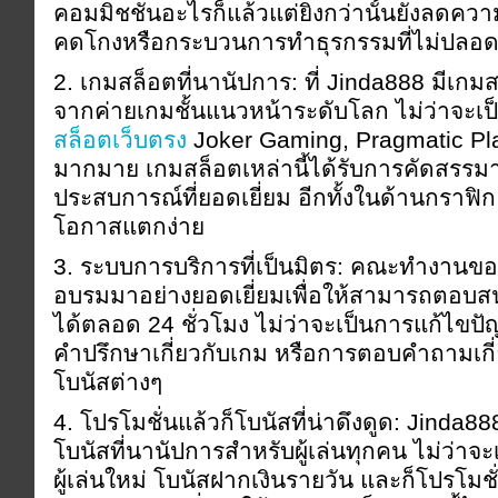
คอมมิชชั่นอะไรก็แล้วแต่ยิ่งกว่านั้นยังลดคว
คดโกงหรือกระบวนการทำธุรกรรมที่ไม่ปลอด
2. เกมสล็อตที่นานัปการ: ที่ Jinda888 มีเกม
จากค่ายเกมชั้นแนวหน้าระดับโลก ไม่ว่าจะเ
สล็อตเว็บตรง
Joker Gaming, Pragmatic Play
มากมาย เกมสล็อตเหล่านี้ได้รับการคัดสรรมาอย่
ประสบการณ์ที่ยอดเยี่ยม อีกทั้งในด้านกราฟิก เ
โอกาสแตกง่าย
3. ระบบการบริการที่เป็นมิตร: คณะทำงานขอ
อบรมมาอย่างยอดเยี่ยมเพื่อให้สามารถตอบสนอ
ได้ตลอด 24 ชั่วโมง ไม่ว่าจะเป็นการแก้ไขป
คำปรึกษาเกี่ยวกับเกม หรือการตอบคำถามเกี่
โบนัสต่างๆ
4. โปรโมชั่นแล้วก็โบนัสที่น่าดึงดูด: Jinda88
โบนัสที่นานัปการสำหรับผู้เล่นทุกคน ไม่ว่าจ
ผู้เล่นใหม่ โบนัสฝากเงินรายวัน และก็โปรโมช