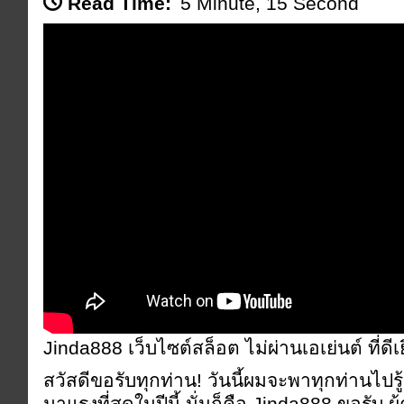
Read Time:
5 Minute, 15 Second
Jinda888 เว็บไซต์สล็อต ไม่ผ่านเอเย่นต์ ที่ดีเยี
สวัสดีขอรับทุกท่าน! วันนี้ผมจะพาทุกท่านไปรู้
มาแรงที่สุดในปีนี้ นั่นก็คือ Jinda888 ขอรับ 