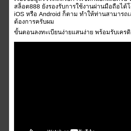
สล็อต888 ยังรองรับการใช้งานผ่านมือถือได้โ
iOS หรือ Android ก็ตาม ทำให้ท่านสามารถเล่น
ต้องการครับผม
ขั้นตอนลงทะเบียนง่ายแสนง่าย พร้อมรับเครด