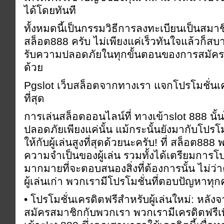
ได้โดยทันที
ทั้งหมดนี้เป็นกรรมวิธีการลงทะเบียนเป็นสมาชิ
สล็อต888 ครับ ไม่เพียงแค่เร็วทันใจแล้วก็สบาย
รับความปลอดภัยในทุกขั้นตอนของการสมัครร
ด้วย
Pgslot เว็บสล็อตจากทางเรา แจกโปรโมชั่นเครด
ที่สุด
การเล่นสล็อตออนไลน์ที่ ทางเข้าslot 888 นั้น
ปลอดภัยเพียงแค่นั้น แม้กระนั้นยังมากับโปรโมชั
ให้กับผู้เล่นสูงที่สุดด้วยนะครับ! ที่ สล็อต888
ความจำเป็นของผู้เล่น รวมทั้งได้เตรียมการโปร
มากมายที่จะตอบสนองสิ่งที่ต้องการนั้น ไม่ว่าค
ผู้เล่นเก่า พวกเรามีโปรโมชั่นที่ตอบปัญหาทุ
• โปรโมชั่นเครดิตฟรีสำหรับผู้เล่นใหม่: หลัง
สมัครสมาชิกกับพวกเรา พวกเรามีเครดิตฟรีเพื