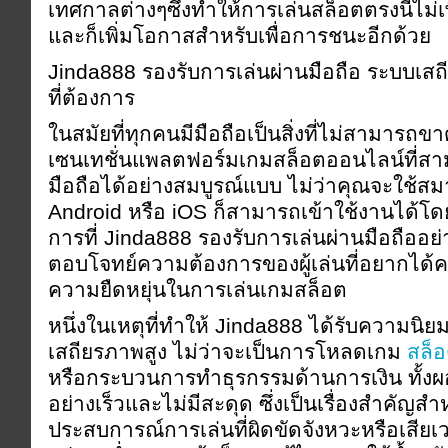
เทศกาลต่างๆซึ่งทำให้การเล่นสล็อตตรงนี้ไม่เพี
และก็เพิ่มโอกาสสำหรับเพื่อการชนะอีกด้วย
Jinda888 รองรับการเล่นผ่านมือถือ ระบบเสถีย
ที่ต้องการ
ในสมัยที่ทุกคนมีมือถือเป็นสิ่งที่ไม่สามารถข
เซนเทชั่นแพลตฟอร์มเกมสล็อตออนไลน์ที่สา
มือถือได้อย่างสมบูรณ์แบบ ไม่ว่าคุณจะใช้ส
Android หรือ iOS ก็สามารถเข้าใช้งานได้โ
การที่ Jinda888 รองรับการเล่นผ่านมือถืออย่
ตอบโจทย์ความต้องการของผู้เล่นที่อยากไ
ความยืดหยุ่นในการเล่นเกมสล็อต
หนึ่งในเหตุที่ทำให้ Jinda888 ได้รับความนิย
เสถียรภาพสูง ไม่ว่าจะเป็นการโหลดเกม
สล็
หรือกระบวนการทำธุรกรรมด้านการเงิน ทั้งผ
อย่างเร็วและไม่มีสะดุด ซึ่งเป็นเรื่องสำคัญสำหร
ประสบการณ์การเล่นที่ผิดขัดจังหวะหรือเสีย