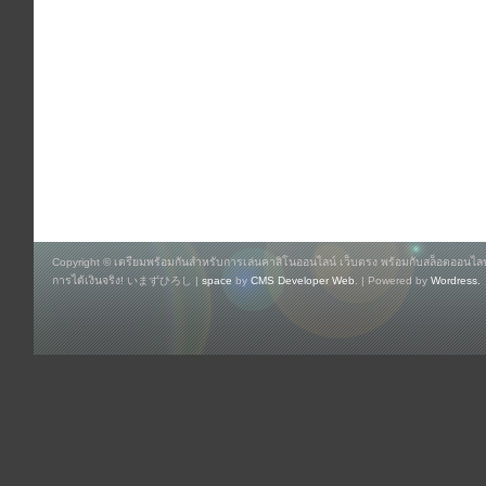
Copyright © เตรียมพร้อมกันสำหรับการเล่นคาสิโนออนไลน์ เว็บตรง พร้อมกับสล็อตออนไลน์
การได้เงินจริง! いまずひろし |
space
by
CMS Developer Web
. | Powered by
Wordress.