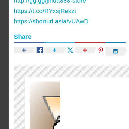
http://gg.gg/jinda888-store
https://t.co/RYxsjRekzi
https://shorturl.asia/vUAwD
Share