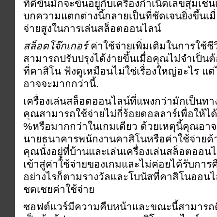
ที่ดีขึ้นมักจะขึ้นอยู่กับเครื่องกําเนิดเลขสุ่มเ
บกความแตกต่างนี้กลายเป็นที่ชัดเจนยิ่งขึ้นเมื
จ่ายสูงในการเล่นสล็อตออนไลน์
สล็อตโจ๊กเกอร์
ค่าใช้จ่ายเพิ่มเติมในการใช้ชี
สามารถปรับปรุงได้ง่ายขึ้นเมื่อคุณไม่จําเป็น
ที่คาสิโน ฟังดูเหมือนไม่ใช่เรื่องใหญ่อะไร แต่ไ
อาจจะมากกว่านี้.
เครื่องเล่นสล็อตออนไลน์ที่แพงกว่ามักเป็นทางเลื
คุณสามารถใช้จ่ายไม่กี่ร้อยดอลลาร์เพื่อให้ไ
%หรือมากกว่าในเกมเดียว ด้วยเหตุนี้คุณอาจต
นายธนาคารพนักงานคาสิโนหรือค่าใช้จ่ายด้าน
คุณนั่งอยู่ที่บ้านและเล่นเครื่องเล่นสล็อตออนไ
เข้าสู่ค่าใช้จ่ายของเกมและไม่ค่อยได้รับการคื
อย่างไรก็ตามรางวัลและโบนัสที่คาสิโนออนไลน
ชดเชยค่าใช้จ่าย
ซอฟต์แวร์มีความคืบหน้าและขณะนี้สามาร