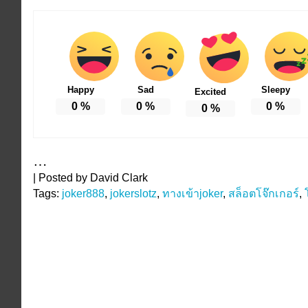
Happy
Sad
Sleepy
Excited
0
%
0
%
0
%
0
%
…
|
Posted by David Clark
Tags:
joker888
,
jokerslotz
,
ทางเข้าjoker
,
สล็อตโจ๊กเกอร์
,