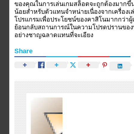
ของคุณในการเล่นเกมสล็อตจะถูกต้องมากขึ้
น้อยสําหรับตัวแทนจําหน่ายเนื่องจากเครื่องเล
โปรแกรมเพื่อประโยชน์ของคาสิโนมากกว่าผู้เล่
ย้อนกลับสถานการณ์ในความโปรดปรานของ
อย่างชาญฉลาดแทนที่จะเอียง
Share