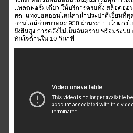
แพลตฟอร์มเดียว ให้บริการครบทั้ง สล็อตออ
สด, แทงบอลออนไลน์ค่าน้ำประปาดีเยี่ยมที่สุด
ออนไลน์จ่ายบาทละ 950 ผ่านระบบ เว็บตรงไม่ผ
ยั่งยืนสูง การคลังไม่เป็นอันตราย พร้อมระบบ 
ทันใจด้านใน 10 วินาที