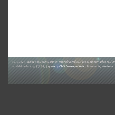
Copyright © เตรียมพร้อมกันสำหรับการเล่นคาสิโนออนไลน์ เว็บตรง พร้อมกับสล็อตออนไลน์
การได้เงินจริง! いまずひろし |
space
by
CMS Developer Web
. | Powered by
Wordress.