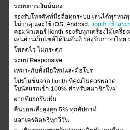
ระบบการเงินมั่นคง
รองรับโทรศัพท์มือถือทุกระบบ เล่นได้ทุกหนทุ
ไม่ว่าคุณจะใช้ iOS, Android,
lionth เข้าสู่ร
คอมพิวเตอร์ lionth รองรับทุกเครื่องไม้เครื่
เล่นผ่านเว็บไซต์ได้ในทันที รองรับภาษาไทย 
โหลดไว ไม่กระตุก
ระบบ Responsive
เหมาะกับทั้งมือใหม่และมือโปร
โปรโมชั่นจาก lionth ที่คุณไม่ควรพลาด
โบนัสแรกเข้า 100% สำหรับสมาชิกใหม่
ฝากทีแรกรับเพิ่ม
คืนยอดเสียสูงสุด 5% ทุกสัปดาห์
แจกเครดิตฟรีทุกวี่วัน