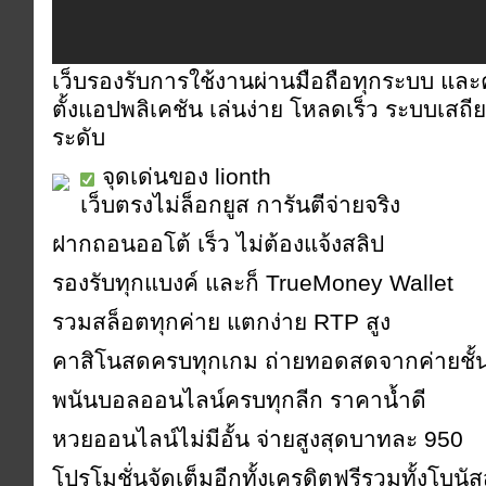
เว็บรองรับการใช้งานผ่านมือถือทุกระบบ และค
ตั้งแอปพลิเคชัน เล่นง่าย โหลดเร็ว ระบบเสถีย
ระดับ
จุดเด่นของ lionth
เว็บตรงไม่ล็อกยูส การันตีจ่ายจริง
ฝากถอนออโต้ เร็ว ไม่ต้องแจ้งสลิป
รองรับทุกแบงค์ และก็ TrueMoney Wallet
รวมสล็อตทุกค่าย แตกง่าย RTP สูง
คาสิโนสดครบทุกเกม ถ่ายทอดสดจากค่ายชั้
พนันบอลออนไลน์ครบทุกลีก ราคาน้ำดี
หวยออนไลน์ไม่มีอั้น จ่ายสูงสุดบาทละ 950
โปรโมชั่นจัดเต็มอีกทั้งเครดิตฟรีรวมทั้งโบนั