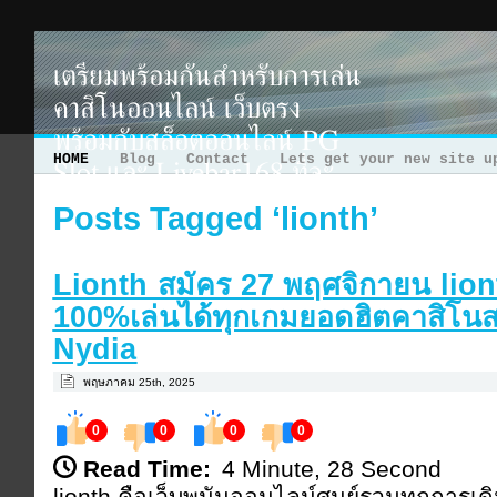
เตรียมพร้อมกันสำหรับการเล่น
คาสิโนออนไลน์ เว็บตรง
พร้อมกับสล็อตออนไลน์ PG
HOME
Blog
Contact
Lets get your new site u
Slot และ Livebar168 ที่จะ
ช่วยเพิ่มโอกาสในการได้เงิน
Posts Tagged ‘lionth’
จริง! いまずひろし
https://hiroshi-i.net สนุกกับเว็บคาสิโนออนไลน์ เว็บ
Lionth สมัคร 27 พฤศจิกายน liont
ตรง พร้อมกับสล็อตออนไลน์ PG Slot และ Livebar168 ที่
100%เล่นได้ทุกเกมยอดฮิตคาสิโน
จะช่วยเพิ่มความสนุกสนานและได้รับเครดิตฟรี! 今津 寛 南
スーダン 治安
Nydia
พฤษภาคม 25th, 2025
0
0
0
0
Read Time:
4 Minute, 28 Second
lionth คือเว็บพนันออนไลน์ศูนย์รวมทุกการเ