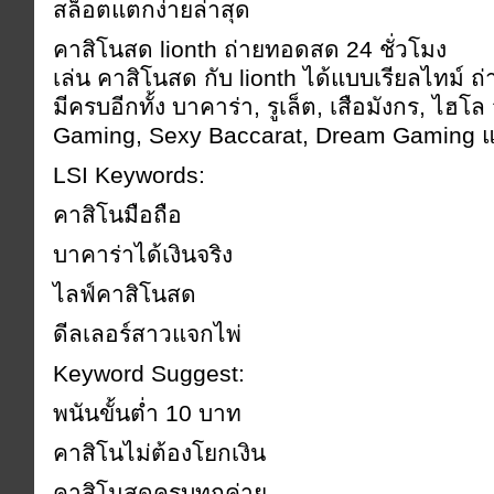
สล็อตแตกง่ายล่าสุด
คาสิโนสด lionth ถ่ายทอดสด 24 ชั่วโมง
เล่น คาสิโนสด กับ lionth ได้แบบเรียลไทม์ 
มีครบอีกทั้ง บาคาร่า, รูเล็ต, เสือมังกร, ไฮโ
Gaming, Sexy Baccarat, Dream Gaming แล
LSI Keywords:
คาสิโนมือถือ
บาคาร่าได้เงินจริง
ไลฟ์คาสิโนสด
ดีลเลอร์สาวแจกไพ่
Keyword Suggest:
พนันขั้นต่ำ 10 บาท
คาสิโนไม่ต้องโยกเงิน
คาสิโนสดครบทุกค่าย