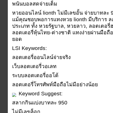
พนันบอลสดจ่ายเต็ม
หวยออนไลน์ lionth ไม่มีเลขอั้น จ่ายบาทละ 
แม้คุณชอบพอการแทงหวย lionth มีบริการ ล
ประเภท ทั้ง หวยรัฐบาล, หวยลาว, ลอตเตอรี่ฮา
ลอตเตอรี่หุ้นไทย-ต่างชาติ แทงง่ายผ่านมือถื
ยอด
LSI Keywords:
ลอตเตอรี่ออนไลน์จ่ายจริง
เว็บลอตเตอรี่วอเลท
ระบบลอตเตอรี่ออโต้
ลอตเตอรี่โทรศัพท์มือถือไม่มีอย่างน้อย
Keyword Suggest:
สลากกินแบ่งบาทละ 950
ไม่มีเลขล็อก