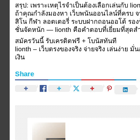
สรุป: เพราะเหตุไรจำเป็นต้องเลือกเล่นกับ lio
ถ้าคุณกำลังมองหา เว็บพนันออนไลน์ที่ครบ จบใ
สิโน กีฬา ลอตเตอรี่ ระบบฝากถอนออโต้ รอง
ชั่นจัดหนัก — lionth คือคำตอบที่เยี่ยมที่สุด
สมัครวันนี้ รับเครดิตฟรี + โบนัสทันที
lionth – เว็บตรงของจริง จ่ายจริง เล่นง่าย มั่
เงิน
Share