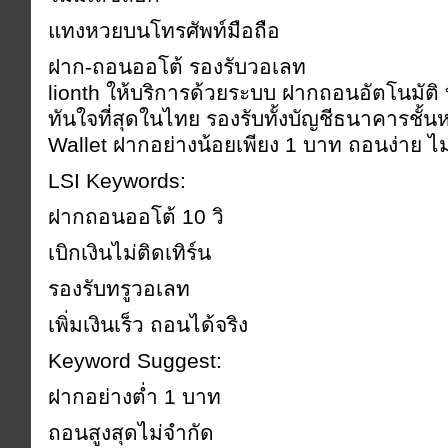
แทงหวยบนโทรศัพท์มือถือ
ฝาก-ถอนออโต้ รองรับวอเลท
lionth ให้บริการด้วยระบบ ฝากถอนอัตโนมัติ ที
ทันใจที่สุดในไทย รองรับทั้งบัญชีธนาคารชั้น
Wallet ฝากอย่างน้อยเพียง 1 บาท ถอนง่าย ไม่ม
LSI Keywords:
ฝากถอนออโต้ 10 วิ
เบิกเงินไม่ติดเทิร์น
รองรับทรูวอเลท
เพิ่มเงินเร็ว ถอนได้จริง
Keyword Suggest:
ฝากอย่างต่ำ 1 บาท
ถอนสูงสุดไม่จำกัด