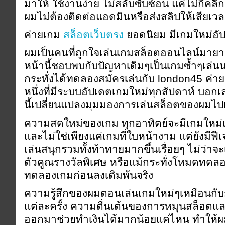
มาให้ ใช้งานง่าย ไม่สลับซับซ้อน แค่ไม่กี่คล
ผมไม่ต้องติดต่อแอดมินหรือส่งสลิปให้เสียเว
ค่ายเกม
สล็อตเว็บตรง
ยอดนิยม มีเกมใหม่อัป
ผมเป็นคนที่ถูกใจเล่นเกมสล็อตออนไลน์มายา
หน้านี้ชอบพบกับปัญหาเดิมๆเป็นเกมซ้ำๆเล่นนา
กระทั่งได้ทดลองสมัครเล่นกับ london45 ค่
หนึ่งที่มีระบบอัปเดตเกมใหม่ทุกสัปดาห์ บอ
นี้เปลี่ยนแปลงมุมมองการเล่นสล็อตของผมไป
ความสดใหม่ของเกม ทุกอาทิตย์จะมีเกมใหม่
และไม่ใช่เพียงแค่เกมที่ใบหน้างาม แต่ยังมีฟีเ
เล่นสนุกรวมทั้งท้าทายมากขึ้นเรื่อยๆ ไม่ว่า
ตัวคูณรางวัลพิเศษ หรือแม้กระทั่งโหมดทดลอง
ทดลองเกมก่อนลงเดิมพันจริง
ความรู้สึกของผมตอนเล่นเกมใหม่ๆเหมือนกั
แต่ละครั้ง ความตื่นเต้นของการหมุนสล็อตแล
ออกมาช่วยทำเงินได้มากน้อยแค่ไหน ทำให้ผมบ