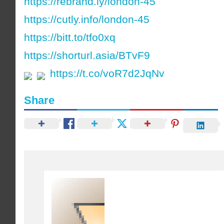
https://rebrand.ly/london-45
https://cutly.info/london-45
https://bitt.to/tfo0xq
https://shorturl.asia/BTvF9
https://t.co/voR7d2JqNv
Share