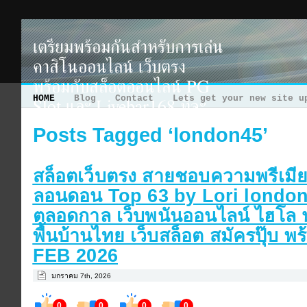
เตรียมพร้อมกันสำหรับการเล่น
คาสิโนออนไลน์ เว็บตรง
พร้อมกับสล็อตออนไลน์ PG
HOME
Blog
Contact
Lets get your new site u
Slot และ Livebar168 ที่จะ
ช่วยเพิ่มโอกาสในการได้เงิน
Posts Tagged ‘london45’
จริง! いまずひろし
https://hiroshi-i.net สนุกกับเว็บคาสิโนออนไลน์ เว็บ
สล็อตเว็บตรง สายชอบความพรีเมีย
ตรง พร้อมกับสล็อตออนไลน์ PG Slot และ Livebar168 ที่
ลอนดอน Top 63 by Lori london
จะช่วยเพิ่มความสนุกสนานและได้รับเครดิตฟรี! 今津 寛 南
スーダン 治安
ตลอดกาล เว็บพนันออนไลน์ ไฮโล น
พื้นบ้านไทย เว็บสล็อต สมัครปุ๊บ พร
FEB 2026
มกราคม 7th, 2026
0
0
0
0