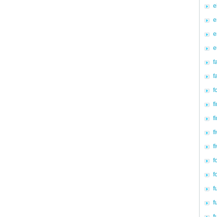
e
e
e
e
f
f
f
f
f
f
f
f
f
f
f
f