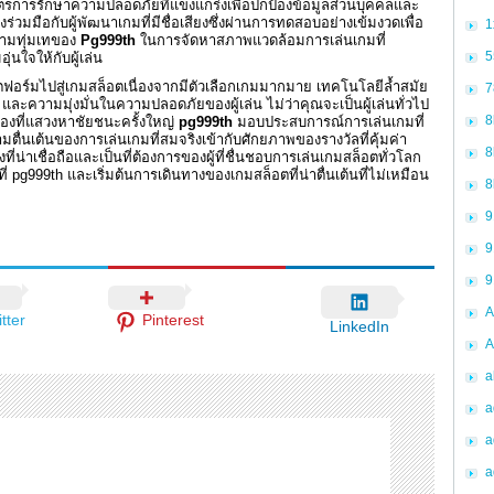
มาตรการรักษาความปลอดภัยที่แข็งแกร่งเพื่อปกป้องข้อมูลส่วนบุคคลและ
งร่วมมือกับผู้พัฒนาเกมที่มีชื่อเสียงซึ่งผ่านการทดสอบอย่างเข้มงวดเพื่อ
1
ความทุ่มเทของ
Pg999th
ในการจัดหาสภาพแวดล้อมการเล่นเกมที่
5
นใจให้กับผู้เล่น
ลตฟอร์มไปสู่เกมสล็อตเนื่องจากมีตัวเลือกเกมมากมาย เทคโนโลยีล้ำสมัย
7
่า และความมุ่งมั่นในความปลอดภัยของผู้เล่น ไม่ว่าคุณจะเป็นผู้เล่นทั่วไป
8
ชองที่แสวงหาชัยชนะครั้งใหญ่
pg999th
มอบประสบการณ์การเล่นเกมที่
ื่นเต้นของการเล่นเกมที่สมจริงเข้ากับศักยภาพของรางวัลที่คุ้มค่า
8
น่าเชื่อถือและเป็นที่ต้องการของผู้ที่ชื่นชอบการเล่นเกมสล็อตทั่วโลก
ี่ pg999th และเริ่มต้นการเดินทางของเกมสล็อตที่น่าตื่นเต้นที่ไม่เหมือน
8
9
9
9
A
tter
Pinterest
LinkedIn
A
a
a
a
a