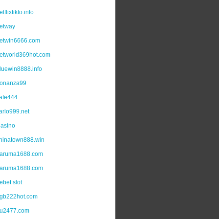
etflixtikto.info
etway
etwin6666.com
etworld369hot.com
luewin8888.info
onanza99
afe444
arlo999.net
asino
hinatown888.win
aruma1688.com
aruma1688.com
ebet slot
gb222hot.com
u2477.com