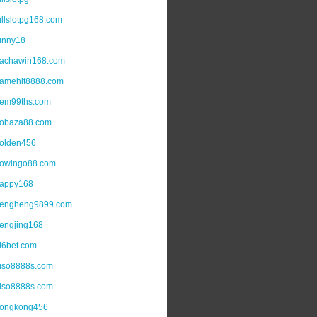
ullslotpg168.com
unny18
achawin168.com
amehit8888.com
em99ths.com
obaza88.com
olden456
owingo88.com
appy168
engheng9899.com
engjing168
i6bet.com
iso8888s.com
iso8888s.com
ongkong456