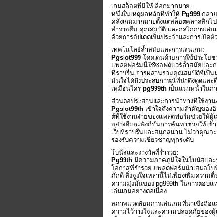
เกมสล็อตที่มีให้เลือกมากมาย:
หนึ่งในเหตุผลหลักที่ทำให้
Pg999
กลาย
คลังเกมมากมายตั้งแต่สล็อตคลาสสิกไป
สำรวจธีม คุณสมบัติ และกลไกการเล่นเกมท
ด้วยการอัปเดตเป็นประจำและการเปิดตั
เทคโนโลยีล้ำสมัยและการเล่นเกม:
Pgslot999
โดดเด่นด้วยการใช้ประโยช
แพลตฟอร์มนี้ใช้ซอฟต์แวร์ล้ำสมัยและก
ที่ราบรื่น การผสานรวมคุณสมบัติที่เป
มั่นใจได้ถึงประสบการณ์ที่น่าดึงดูดและดื่
เหมือนใคร
pg999th
เป็นแนวหน้าในการน
ส่วนต่อประสานและการนำทางที่ใช้งานง
Pgslot99th
เข้าใจถึงความสำคัญของอิ
ต์ที่ใช้งานง่ายของแพลตฟอร์มช่วยให้ผู้
อย่างดีและฟังก์ชั่นการค้นหาช่วยให้เข้
เว็บที่ราบรื่นและสนุกสนาน ไม่ว่าคุณจะเ
รองรับความเชี่ยวชาญทุกระดับ
โบนัสและรางวัลที่ร่ำรวย:
Pg99th
มีความภาคภูมิใจในโบนัสและร
โอกาสที่ร่ำรวย แพลตฟอร์มนำเสนอโบนั
ภักดี สิ่งจูงใจเหล่านี้ไม่เพียงเพิ่มคว
ความมุ่งมั่นของ pg999th ในการตอบแทน
เล่นเกมอย่างต่อเนื่อง
สภาพแวดล้อมการเล่นเกมที่น่าเชื่อถือ
ความไว้วางใจและความปลอดภัยของผู้เ