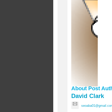
About Post Aut
David Clark
seoaba01@gmail.co