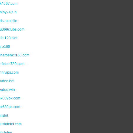
k4567.com
njoy24.fun
risauto.site
u369clubs.com
afa 123 slot
aro168
charoenkit168.com
infinbet789.com
innivips.com
iwdee.bet
iwdee.win
ox689ok.com
ox689ok.com
ullslot
ullsloteiei.com
ullslotpg