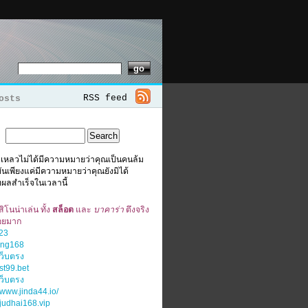
RSS feed
osts
เหลวไม่ได้มีความหมายว่าคุณเป็นคนล้ม
ันเพียงแค่มีความหมายว่าคุณยังมิได้
ผลสำเร็จในเวลานี้
ิโนน่าเล่น ทั้ง
สล็อต
และ
บาคาร่า
ตึงจริง
อยมาก
23
ing168
ว็บตรง
/st99.bet
ว็บตรง
//www.jinda44.io/
/judhai168.vip