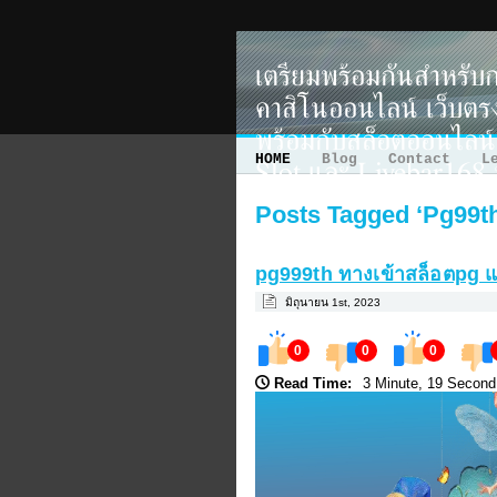
เตรียมพร้อมกันสำหรับก
คาสิโนออนไลน์ เว็บตร
พร้อมกับสล็อตออนไลน
HOME
Blog
Contact
L
Slot และ Livebar168 ท
ช่วยเพิ่มโอกาสในการได้
Posts Tagged ‘Pg99th
จริง! いまずひろし
pg999th ทางเข้าสล็อตpg แต
https://hiroshi-i.net สนุกกับเว็บคาสิโนอ
ตรง พร้อมกับสล็อตออนไลน์ PG Slot และ Liv
มิถุนายน 1st, 2023
จะช่วยเพิ่มความสนุกสนานและได้รับเครดิตฟ
スーダン 治安
0
0
0
Read Time:
3 Minute, 19 Second