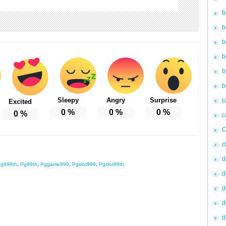
b
b
b
b
b
b
Sleepy
Angry
Surprise
c
Excited
0
%
0
%
0
%
0
%
c
C
c
d
pg999th
,
Pg99th
,
Pggame999
,
Pgslot999
,
Pgslot99th
d
d
d
d