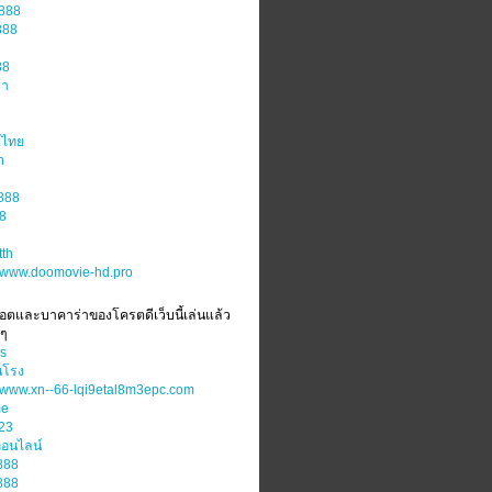
888
888
88
่า
๊ไทย
h
888
8
th
//www.doomovie-hd.pro
็อตและบาคาร่าของโครตดีเว็บนี้เล่นแล้ว
ดๆ
s
นโรง
//www.xn--66-lqi9etal8m3epc.com
me
23
ออนไลน์
888
888