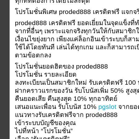
ทุกที่ที่ต้องการโดยไม่สะดุด
โปรโมชั่นพิเศษ proded888 เครดิตฟรี แจกจริง
proded888 เครดิตฟรี ยอดเยี่ยมในจุดแข็งที่ท
จากที่อื่นๆ เพราะแจกจริงทุกวันให้กับสมาชิกใ
เงื่อนไขยุ่งยาก เพียงแค่ล็อกอินเข้าระบบก็ส
ใช้ได้โดยทันที เล่นได้ทุกเกม และก็สามารถเ
ตามข้อตกลง
โปรโมชั่นยอดฮิตของ proded888
โปรโมชั่น รายละเอียด
ลงทะเบียนเป็นสมาชิกใหม่ รับเครดิตฟรี 100
ฝากคราวแรกของวัน รับโบนัสเพิ่ม 50% สูงส
คืนยอดเสีย คืนสูงสุด 10% ทุกอาทิตย์
เสนอแนะเพื่อน รับโบนัส 10%
pgslot
จากยอด
แนวทางรับเครดิตฟรีจาก proded888
เข้าระบบบัญชีของคุณ
ไปที่หน้า “โปรโมชั่น”
เลือก “รับเครดิตฟรี”