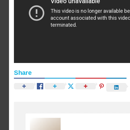
Share