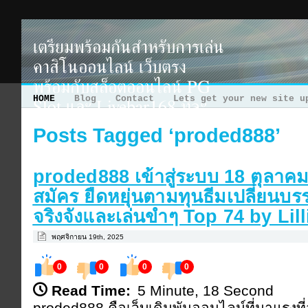
เตรียมพร้อมกันสำหรับการเล่น
คาสิโนออนไลน์ เว็บตรง
พร้อมกับสล็อตออนไลน์ PG
HOME
Blog
Contact
Lets get your new site u
Slot และ Livebar168 ที่จะ
ช่วยเพิ่มโอกาสในการได้เงิน
Posts Tagged ‘proded888’
จริง! いまずひろし
https://hiroshi-i.net สนุกกับเว็บคาสิโนออนไลน์ เว็บ
proded888 เข้าสู่ระบบ 18 ตุลา
ตรง พร้อมกับสล็อตออนไลน์ PG Slot และ Livebar168 ที่
สมัคร ยืดหยุ่นตามทุนธีมเปลี่ยนบร
จะช่วยเพิ่มความสนุกสนานและได้รับเครดิตฟรี! 今津 寛 南
スーダン 治安
จริงจังและเล่นขำๆ Top 74 by Lil
พฤศจิกายน 19th, 2025
0
0
0
0
Read Time:
5 Minute, 18 Second
proded888 คือเว็บเดิมพันออนไลน์ที่มาแรงที่