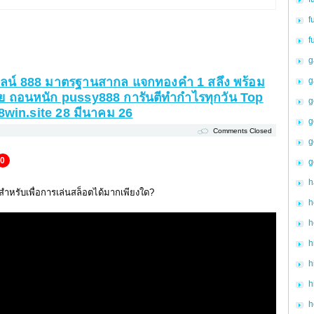
f
f
g
น์ 888 มาตรฐานสากล แจกทองคำ 1 สลึง พร้อม
g
อย ถอนหนัก pussy888 การันตีทำกำไรทุกวัน Top
g
win.site 28 มีนาคม 26
g
Comments Closed
g
0
g
h
ำหรับเพื่อการเล่นสล็อตได้มากเพียงใด?
h
h
h
h
h
h