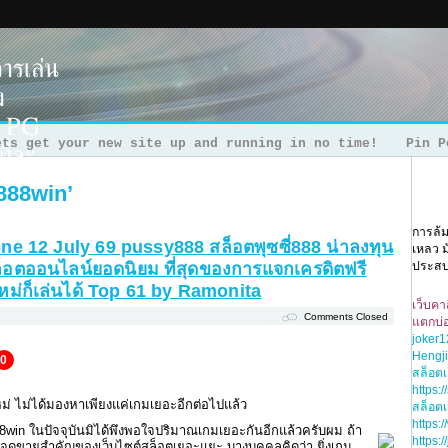
ารเล่น
ง
์ PG
ets get your new site up and running in no time!
Pin P
ี่จะ
เงิน
888win’
การล้ม
 12 July 69 pussy888 สล็อตพุซซี่888 น่าลงทุน
อนไลน์ เว็บ
เหลว ม
ebar168 ที่
สล็อตออนไลน์ยอดนิยม ที่สุดของการแจกเครดิตฟรี
ประสบ
รี! 今津 寛 南
หม่ก็เล่นได้ Top 61 by Ramonita
เว็บคาส
Comments Closed
แตกบ่
joker1
Hengj
0
สล็อตเ
https:/
่ ไม่ได้มองหาเพียงแค่เกมเยอะอีกต่อไปแล้ว
สล็อตเ
https:
win ในปัจจุบันมิได้พึงพอใจปริมาณเกมเยอะกันอีกแล้วครับผม ถ้า
https:/
จุดขายสำคัญของเว็บไซต์สล็อตเยอะแยะ บางบุคคลคิดว่า ยิ่งเกม