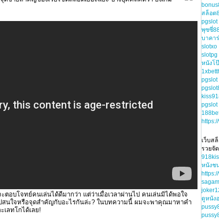
bonus
สล็อต
pgslot
พุซซี่8
บาคาร
slotxo
slotpg
หนังโป
1xbett
pgslot
pgslot
kiss91
pgslot
188bet
https:
เว็บสล
รวยจั
918kis
หนังช
https:
saga
joker1
่าจะตอบโจทย์คนเล่นได้ดีมากว่า แต่ว่าเมื่อเวลาผ่านไป คนเล่นมิได้พอใจ
ดูหนัง
ไปสนใจหรือจุดสำคัญกับอะไรกันล่ะ? ในบทความนี้ ผมจะพาคุณมาหาคำ
pussy
ละเลทโกได้เลย!
pussy