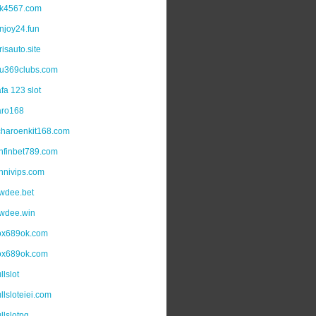
k4567.com
njoy24.fun
risauto.site
u369clubs.com
afa 123 slot
aro168
charoenkit168.com
infinbet789.com
innivips.com
iwdee.bet
iwdee.win
ox689ok.com
ox689ok.com
ullslot
ullsloteiei.com
ullslotpg