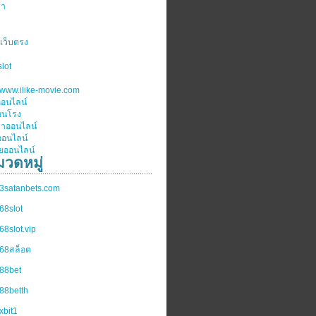
่า
 เว็บตรง
lot
//www.ilike-movie.com
ออนไลน์
ชนโรง
่าออนไลน์
ออนไลน์
ยออนไลน์
วดหมู่
3satanbets.com
68slot
68slot.vip
68สล็อต
88bet
88betth
xbit1