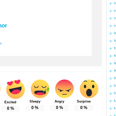
e
e
e
hor
e
f
f
m
f
f
f
f
f
f
f
f
Sleepy
Angry
Surprise
Excited
0
%
0
%
0
%
0
%
f
f