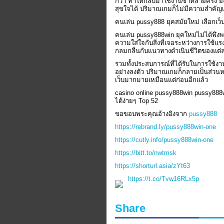
กว่า ทำให้กลับมาใช้งานซ้ำหลายครั้ง ยิ
สุขใจได้ ปริมาณเกมก็ไม่มีความสำคัญ
คนเล่น pussy888 ยุคสมัยใหม่ เลือก
คนเล่น pussy888win ยุคใหม่ไม่ได้พึงพ
ความใส่ใจกับสิ่งที่เจอระหว่างการใช้แ
กลมกลืนกับแนวทางดำเนินชีวิตของแต
รวมทั้งประสบการณ์ที่ได้รับในการใช้งาน
อย่างลงตัว ปริมาณเกมก็กลายเป็นส่วนหน
เว็บมากมายเหมือนแต่ก่อนอีกแล้ว
casino online pussy888win pussy888
ได้ง่ายๆ Top 52
ขอขอบพระคุณอ้างอิงจาก
pussy888
https://rebrand.ly/pussy888win-one
https://cutly.info/pussy888win-one
https://bitt.to/nwtmsk
https://shorturl.asia/zYt63
https://t.co/Tvw16RLx5p
Share