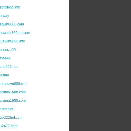
etflixtikto.info
etway
etwin6666.com
etworld369hot.com
luewin8888.info
onanza99
afe444
arlo999.net
asino
hinatown888.win
aruma1688.com
aruma1688.com
ebet slot
gb222hot.com
u2477.com