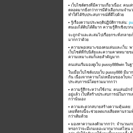
• เว็บไซต์ตรงที่มีความเกี่ยวเนื่อง: คนเ
ตลอดมากยิ่งกว่าการมีตัวเลือกเกมจำนวน
ทำให้ได้รับประสบการณ์ที่ดีไปด้วย
• รู้เรื่องความประพฤติปฏิบัติการเล่น:
pu
ตนเองได้ดิบได้ดีมาก ความรู้สึกเชิงบวกอย
จะถูกจำและสะสมไปเรื่อยกระทั่งกลายเ
มากกว่าด้วย
• ความพอเหมาะของคนเล่นและเว็บ: พวกเ
เว็บไซต์ที่กับนิสัยและความคาดหมายของ
ความเหมาะสมก็เลยสำคัญมาก
คนเล่นเริ่มมองดูเว็บ pussy888win ใน
ในเมื่อเว็บไซต์แบบเว็บ pussy888 มีมา
กัน เนื่องจากความไม่เหมือนของเว็บจะไ
ประสบการณ์โดยรวมมากกว่า
• ความรู้สึกระหว่างใช้งาน: คนเล่นมักจำ
อยู่แล้ว เว็บที่สร้างประสบการณ์ในการเ
กว่านั่นเอง
• ความสะดวกสบายสร้างความคุ้นเคย: เมื่อ
เคยที่ตรงนี้จะช่วยลดแรงเสียดทานรวมทั้
กว่าเดิมด้วย
• มองหาความลงตัวมากกว่า: จำนวนเก
หรอกว่าจะมีเกมเยอะมากมากแค่ไหน แต่