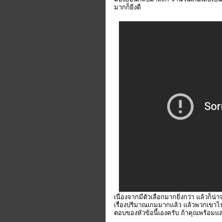
มากก็ยิ่งดี
เนื่องจากมีตัวเลือกมากยิ่งกว่า แล้วก็น
เรื่องปริมาณเกมมากแล้ว แล้วพวกเขา
ตอบของหัวข้อนี้เองครับ ถ้าคุณพร้อมแ