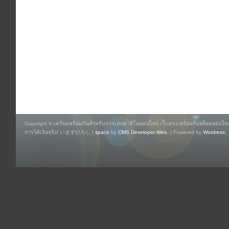
Copyright © เตรียมพร้อมกันสำหรับการเล่นคาสิโนออนไลน์ เว็บตรง พร้อมกับสล็อตออนไลน์
การได้เงินจริง! いまずひろし |
space
by
CMS Developer Web
. | Powered by
Wordress.