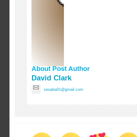
About Post Author
David Clark
seoaba01@gmail.com