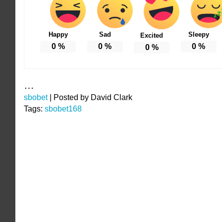
Happy
Sad
Sleepy
Excited
0
%
0
%
0
%
0
%
…
sbobet
|
Posted by David Clark
Tags:
sbobet168