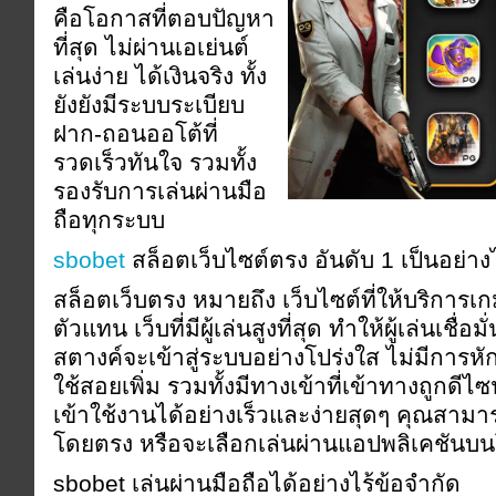
คือโอกาสที่ตอบปัญหา
ที่สุด ไม่ผ่านเอเย่นต์
เล่นง่าย ได้เงินจริง ทั้ง
ยังยังมีระบบระเบียบ
ฝาก-ถอนออโต้ที่
รวดเร็วทันใจ รวมทั้ง
รองรับการเล่นผ่านมือ
ถือทุกระบบ
sbobet
สล็อตเว็บไซต์ตรง อันดับ 1 เป็นอย่าง
สล็อตเว็บตรง หมายถึง เว็บไซต์ที่ให้บริการ
ตัวแทน เว็บที่มีผู้เล่นสูงที่สุด ทำให้ผู้เล่นเชื่อ
สตางค์จะเข้าสู่ระบบอย่างโปร่งใส ไม่มีการหั
ใช้สอยเพิ่ม รวมทั้งมีทางเข้าที่เข้าทางถูกดีไซ
เข้าใช้งานได้อย่างเร็วและง่ายสุดๆ คุณสามาร
โดยตรง หรือจะเลือกเล่นผ่านแอปพลิเคชันบนโทร
sbobet เล่นผ่านมือถือได้อย่างไร้ข้อจำกัด