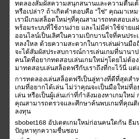
ทดลองสัมผัสความสนุกสนานและความตื่นเต
หรือเปล่า? ถ้าเกิดคำตอบคือ “ใช่” คุณมาเ
เรามีเกมสล็อตใหม่ๆที่คุณสามารถทดสอบเล่นฟร
พร้อมระบบที่ใช้งานง่าย และไม่มีค่าใช้จ่ายแ
ออนไลน์เป็นเลิศในความเบิกบานใจที่คนปร
หลงใหล ด้วยความสะดวกในการเล่นผ่านมือถือ
จะได้สัมผัสประสบการณ์การเล่นเกมที่นานาป
คนใดที่อยากทดสอบเล่นเกมใหม่ๆโดยไม่ต้องเ
มาทดสอบเล่นสล็อตฟรีกับเราถึงที่กะไว้นี่ แต่
การทดลองเล่นสล็อตฟรีเป็นลู่ทางที่ดีที่สุดสำห
เกมที่อยากได้เล่น ไม่ว่าคุณจะเป็นมือใหม่ที
เล่น หรือเป็นผู้เล่นเก่าที่กำลังมองหาเกมใหม
คุณสามารถตรวจและศึกษาค้นพบเกมที่คุณติ
ลงทุน
sbobet168 อัปเดตเกมใหม่ก่อนคนใดกัน ธีม
ปัญหาทุกความชื่นชอบ