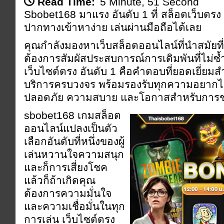
Read Time:
5 Minute, 51 Second
Sbobet168 มาแรง อันดับ 1 ที่ สล็อตเว็บตรง เ
ปากทางเข้าหาง่าย เล่นผ่านมือถือได้เลย
คุณกำลังมองหาเว็บสล็อตออนไลน์ที่นำสมัยที่ส
ต้องการสัมผัสประสบการณ์การเดิมพันที่ไม่ซ
เว็บไซต์ตรง อันดับ 1 คือคำตอบที่ยอดเยี่ยมส
บริการครบวงจร พร้อมรองรับทุกความอยากได้ข
ปลอดภัย ความสบาย และโอกาสสำหรับการช
sbobet168 เกมสล็อต
ออนไลน์แปลงเป็นตัว
เลือกอันดับที่หนึ่งของผู้
เล่นหวานใจความสนุก
และก็การเสี่ยงโชค
แล้วก็ถ้าเกิดคุณ
ต้องการความมั่นใจ
และความเชื่อมั่นในทุก
การเล่น เว็บไซต์ตรง