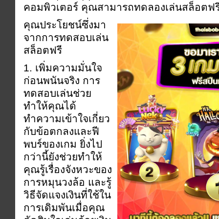
คอมพิวเตอร์ คุณสามารถทดลองเล่นสล็อตฟรี
คุณประโยชน์ซึ่งมา
จากการทดสอบเล่น
สล็อตฟรี
1. เพิ่มความมั่นใจ
ก่อนพนันจริง การ
ทดสอบเล่นช่วย
ทำให้คุณได้
ทำความเข้าใจเกี่ยว
กับข้อตกลงและฟี
พบร์ของเกม ยิ่งไป
กว่านี้ยังช่วยทำให้
คุณรู้เรื่องจังหวะของ
การหมุนวงล้อ และรู้
วิธีจัดแจงเงินที่ใช้ใน
การเดิมพันเมื่อคุณ