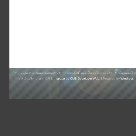
Copyright © เตรียมพร้อมกันสำหรับการเล่นคาสิโนออนไลน์ เว็บตรง พร้อมกับสล็อตออนไลน์
การได้เงินจริง! いまずひろし |
space
by
CMS Developer Web
. | Powered by
Wordress.