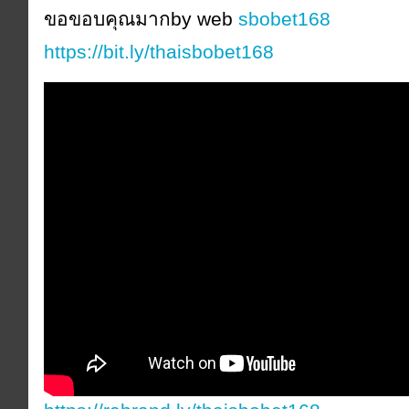
ขอขอบคุณมากby web
sbobet168
https://bit.ly/thaisbobet168