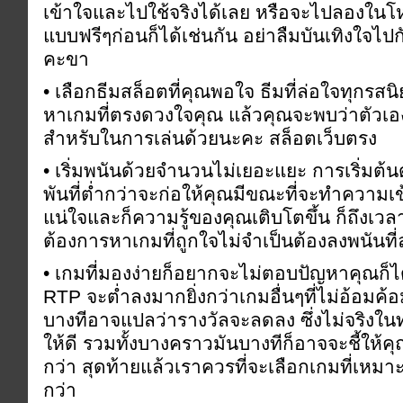
เข้าใจและไปใช้จริงได้เลย หรือจะไปลองใน
แบบฟรีๆก่อนก็ได้เช่นกัน อย่าลืมบันเทิงใจไ
คะขา
• เลือกธีมสล็อตที่คุณพอใจ ธีมที่ล่อใจทุกร
หาเกมที่ตรงดวงใจคุณ แล้วคุณจะพบว่าตัวเอง
สำหรับในการเล่นด้วยนะคะ สล็อตเว็บตรง
• เริ่มพนันด้วยจำนวนไม่เยอะแยะ การเริ่มต้นด
พันที่ต่ำกว่าจะก่อให้คุณมีขณะที่จะทำความเข
แน่ใจและก็ความรู้ของคุณเติบโตขึ้น ก็ถึงเวลาว
ต้องการหาเกมที่ถูกใจไม่จำเป็นต้องลงพนันท
• เกมที่มองง่ายก็อยากจะไม่ตอบปัญหาคุณก็ได้
RTP จะต่ำลงมากยิ่งกว่าเกมอื่นๆที่ไม่อ้อมค้
บางทีอาจแปลว่ารางวัลจะลดลง ซึ่งไม่จริงในท
ให้ดี รวมทั้งบางคราวมันบางทีก็อาจจะชี้ให้คุณ
กว่า สุดท้ายแล้วเราควรที่จะเลือกเกมที่เหมาะ
กว่า