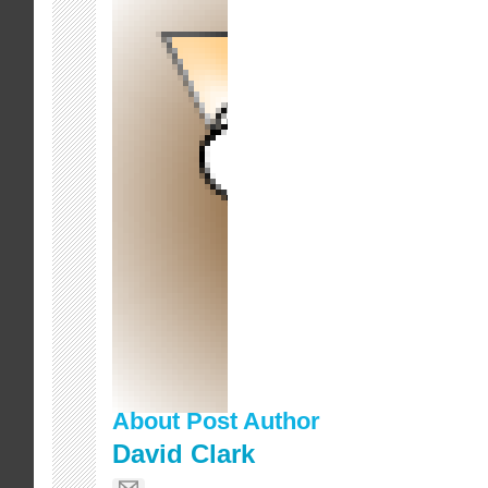
About Post Author
David Clark