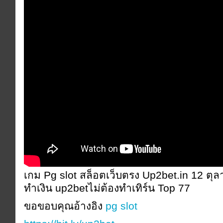
เกม Pg slot สล็อตเว็บตรง Up2bet.in 12 ตุ
ทำเงิน up2betไม่ต้องทำเทิร์น Top 77
ขอขอบคุณอ้างอิง
pg slot