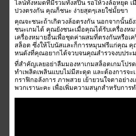
ไลน์ทั้งหมดที่มีรวมทั้งสปิน รอให้วงล้อหยุด เม
ปวงตรงกัน คุณก็ชนะ ง่ายสุดๆเลยใช่มั้ยขา
คุณจะชนะถ้าเกิดวงล้อตรงกัน นอกจากนั้นยังมี
ชนะเกมได้ คุณยังชนะเมื่อคุณได้รับเครื่องหม
เครื่องหมายอื่นเพื่อชุดค่าผสมที่ตรงกันหรือเ
สล็อต ซึ่งให้โบนัสและก็การหมุนฟรีแก่คุณ 
หนดังที่คุณอยากได้จวบจนคุณสำรวจงบปร
ที่สำคัญเลยอย่าลืมมองหาเกมสล็อตเกมโปรดข
ทำเพลิดเพลินแบบไม่มีสะดุด และต้องการจ
กราฟิกอลังการ ภาพสวย เย้ายวนใจตาอย่าง
พวกเรานะคะ เพื่อเพิ่มความสนุกสำหรับการทำ